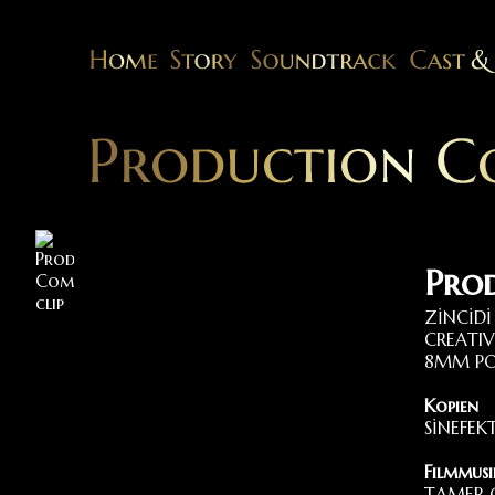
Pro
ZİNCİDİ
CREATIV
8MM PO
Kopien
SİNEFEK
Filmmus
TAMER 