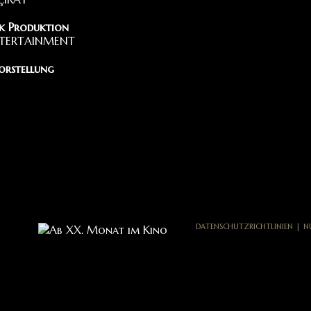
k Produktion
TERTAINMENT
orstellung
DIA
g
S KANZLEI ÖMER DURAK
DENETİM FINANZBERATUNG
ATIONAL STUNT TEAM
DATENSCHUTZRICHTLINIEN
|
N