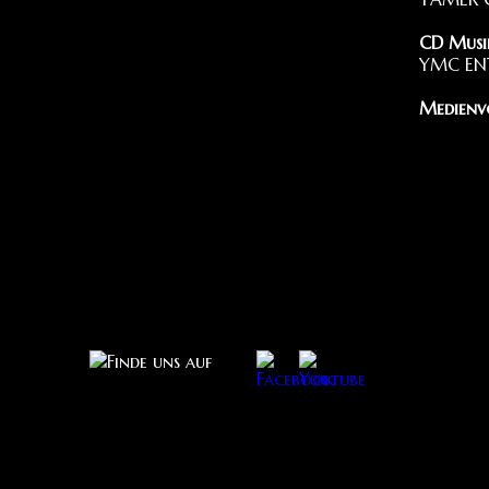
CD Musi
YMC EN
Medienv
360 ME
Beratun
ANWALT
RASYO 
Stunts
INTERN