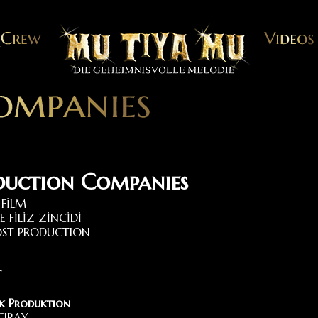
duction Companies
 FİLM
E FİLİZ ZİNCİDİ
ST PRODUCTION
T
ik Produktion
ÇIRAY