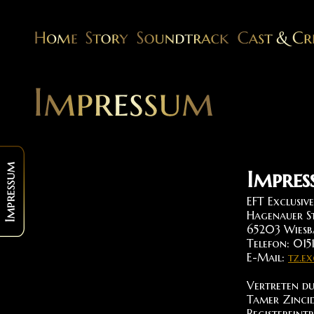
Impre
EFT Exclusive
Hagenauer S
65203 Wiesb
Telefon: 015
E-Mail:
tz.e
Vertreten du
Tamer Zincid
Registereint